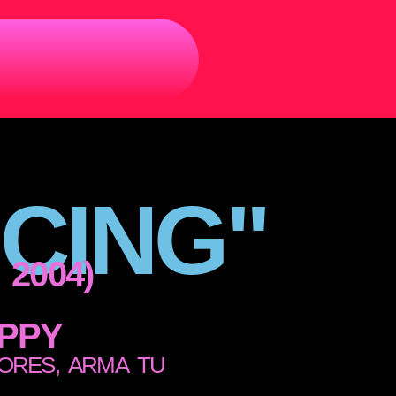
CING"
2004)
PPY
ORES, ARMA TU